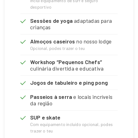
Inclui equipamento de surf e seguro
desportivo
Sessões de yoga
adaptadas para
crianças
Almoços caseiros
no nosso lodge
Opcional, podes trazer o teu
Workshop “Pequenos Chefs”
culinária divertida e educativa
Jogos de tabuleiro e ping pong
Passeios à serra
e locais incríveis
da região
SUP e skate
Com equipamento incluído opcional, podes
trazer o teu